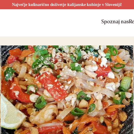
Največje kulinarično doživetje italijanske kuhinje v Sloveniji!
Spoznaj nas
Re