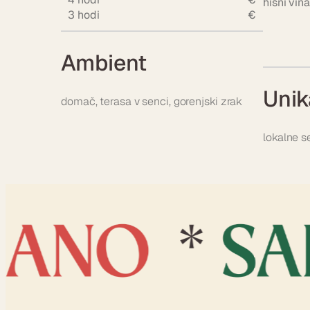
hišni vina
3 hodi
€
Ambient
Unik
domač, terasa v senci, gorenjski zrak
lokalne se