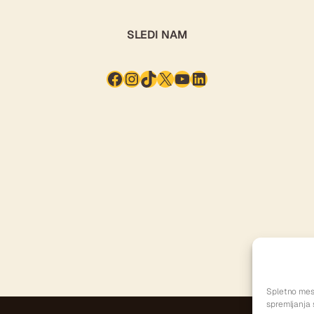
SLEDI NAM
Facebook
Instagram
TikTok
X
YouTube
LinkedIn
Spletno mest
spremljanja 