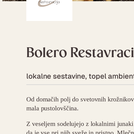
Bolero Restavraci
lokalne sestavine, topel ambien
Od domačih polj do svetovnih krožnikov –
mala pustolovščina.
Z veseljem sodelujejo z lokalnimi junaki 
da je vse pri njih sveže in pristno. Mlečn