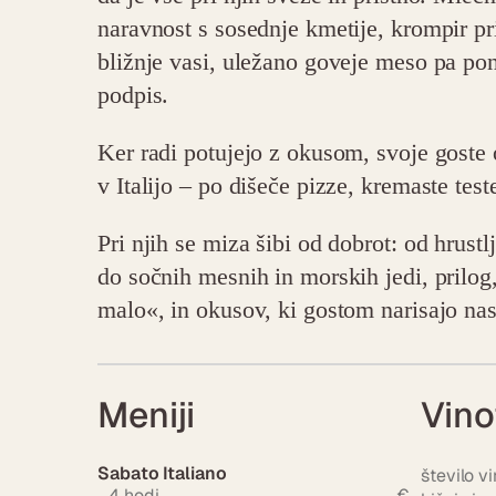
naravnost s sosednje kmetije, krompir pri
bližnje vasi, uležano goveje meso pa po
podpis.
Ker radi potujejo z okusom, svoje goste 
v Italijo – po dišeče pizze, kremaste test
Pri njih se miza šibi od dobrot: od hrustlj
do sočnih mesnih in morskih jedi, prilog,
malo«, in okusov, ki gostom narisajo na
Meniji
Vino
Sabato Italiano
število vi
4 hodi
€