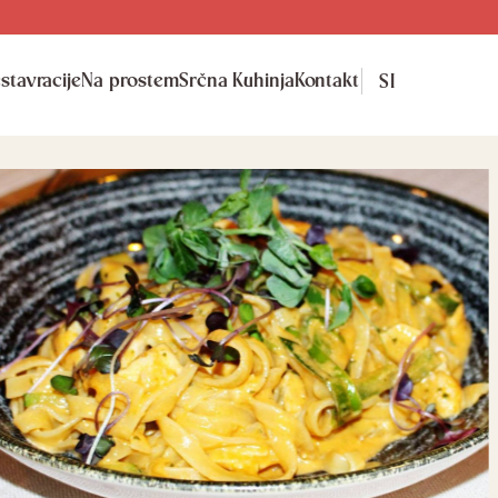
stavracije
Na prostem
Srčna Kuhinja
Kontakt
SI