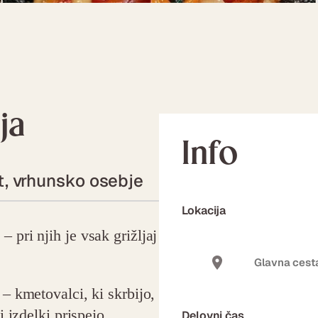
ja
Info
t, vrhunsko osebje
Lokacija
 pri njih je vsak grižljaj
Glavna cesta
– kmetovalci, ki skrbijo,
i izdelki prispejo
Delovni čas