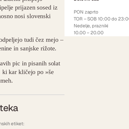
pelje prijazen sosed iz
PON zaprto
nosno nosi slovenski
TOR – SOB 10:00 do 23:
Nedelje, prazniki
10.00 – 20.00
odpeljejo tudi čez mejo –
enine in sanjske rižote.
avih pic in pisanih solat
 ki kar kličejo po »še
smeh.
teka
nskih etiket: