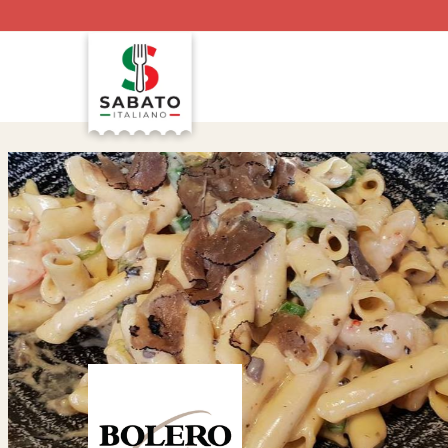
Preskoči
na
vsebino