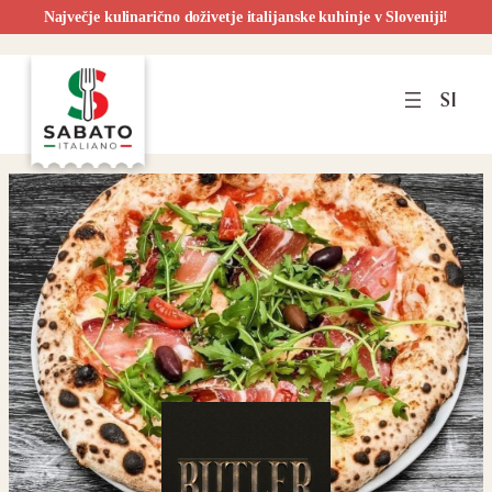
Največje kulinarično doživetje italijanske kuhinje v Sloveniji!
Preskoči
na
SI
vsebino