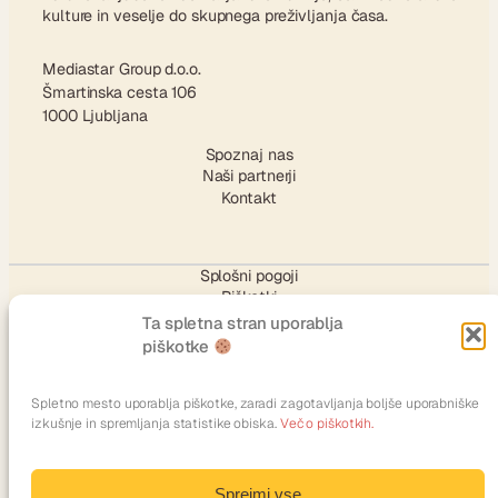
kulture in veselje do skupnega preživljanja časa.
Mediastar Group d.o.o.
Šmartinska cesta 106
1000 Ljubljana
Spoznaj nas
Naši partnerji
Kontakt
Splošni pogoji
Piškotki
Ta spletna stran uporablja
piškotke
SLEDI NAM
Spletno mesto uporablja piškotke, zaradi zagotavljanja boljše uporabniške
izkušnje in spremljanja statistike obiska.
Več o piškotkih.
Facebook
Instagram
TikTok
X
YouTube
LinkedIn
Sprejmi vse