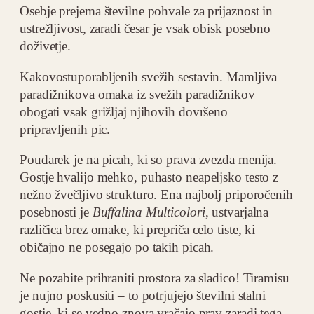
Osebje prejema številne pohvale za prijaznost in
ustrežljivost, zaradi česar je vsak obisk posebno
doživetje.
Kakovostuporabljenih svežih sestavin. Mamljiva
paradižnikova omaka iz svežih paradižnikov
obogati vsak grižljaj njihovih dovršeno
pripravljenih pic.
Poudarek je na picah, ki so prava zvezda menija.
Gostje hvalijo mehko, puhasto neapeljsko testo z
nežno žvečljivo strukturo. Ena najbolj priporočenih
posebnosti je
Buffalina Multicolori
, ustvarjalna
različica brez omake, ki prepriča celo tiste, ki
običajno ne posegajo po takih picah.
Ne pozabite prihraniti prostora za sladico! Tiramisu
je nujno poskusiti – to potrjujejo številni stalni
gostje, ki se vedno znova vračajo prav zaradi tega