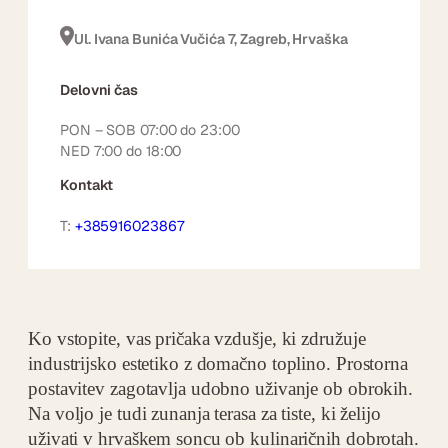
Ul. Ivana Bunića Vučića 7, Zagreb, Hrvaška
Delovni čas
PON – SOB 07:00 do 23:00
NED 7:00 do 18:00
Kontakt
T:
+385916023867
Ko vstopite, vas pričaka vzdušje, ki združuje
industrijsko estetiko z domačno toplino. Prostorna
postavitev zagotavlja udobno uživanje ob obrokih.
Na voljo je tudi zunanja terasa za tiste, ki želijo
uživati v hrvaškem soncu ob kulinaričnih dobrotah.