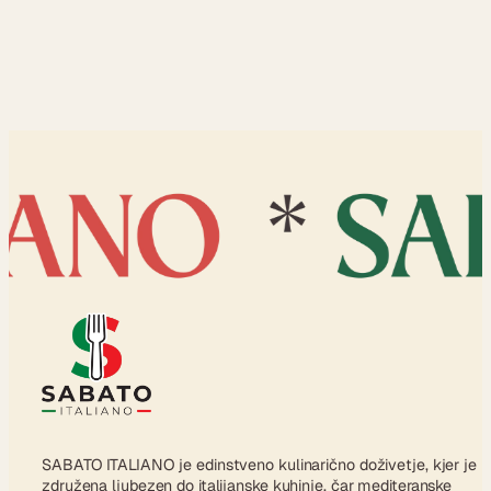
SABATO ITALIANO je edinstveno kulinarično doživetje, kjer je
združena ljubezen do italijanske kuhinje, čar mediteranske