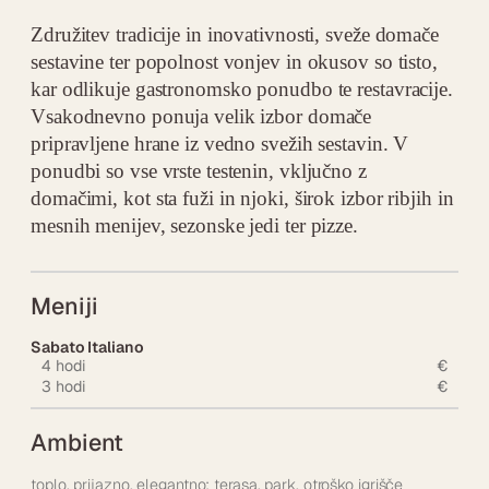
Združitev tradicije in inovativnosti, sveže domače
sestavine ter popolnost vonjev in okusov so tisto,
kar odlikuje gastronomsko ponudbo te restavracije.
Vsakodnevno ponuja velik izbor domače
pripravljene hrane iz vedno svežih sestavin. V
ponudbi so vse vrste testenin, vključno z
domačimi, kot sta fuži in njoki, širok izbor ribjih in
mesnih menijev, sezonske jedi ter pizze.
Meniji
Sabato Italiano
4 hodi
€
3 hodi
€
Ambient
toplo, prijazno, elegantno; terasa, park, otroško igrišče