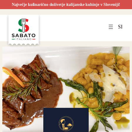
Največje kulinarično doživetje italijanske kuhinje v Sloveniji!
Preskoči
na
SI
vsebino