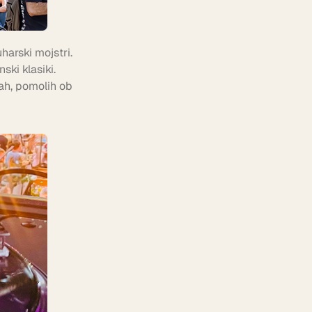
harski mojstri.
nski klasiki.
cah, pomolih ob