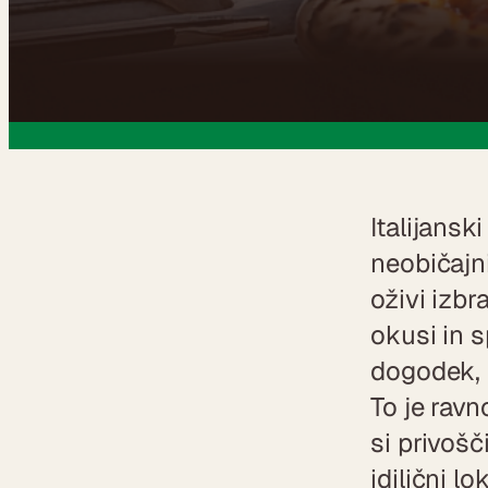
Italijanski
neobičajn
oživi izbr
okusi in 
dogodek, 
To je ravn
si privošč
idilični lo