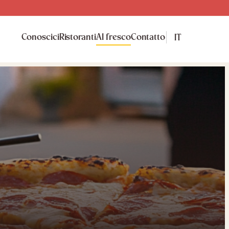
Conoscici
Ristoranti
Al fresco
Contatto
IT