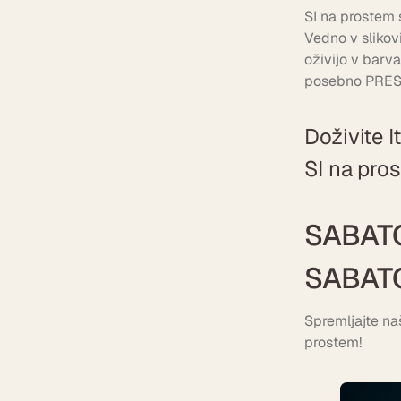
SI na prostem 
Vedno v slikovi
oživijo v barva
posebno PRE
Doživite I
SI na pro
SABATO 
SABAT
Spremljajte na
prostem!