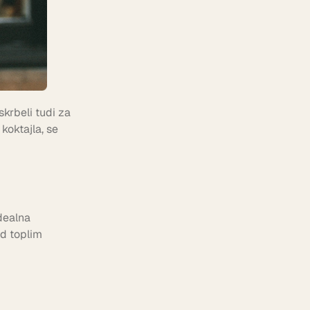
krbeli tudi za
koktajla, se
Idealna
od toplim