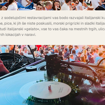
 z sodelujočimi restavracijami vas bodo razvajali italijanski ku
 pice, ki jih še niste poskusili, morski prigrizki in sladki italija
udi italijanski »gelato«, vse to vas čaka na mestnih trgih, uli
nih lokacijah v naravi.