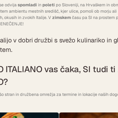
se odvija
spomladi
in
poleti
po Sloveniji, na Hrvaškem in obmej
tem ambientu mestnih središč, kjer ulice, pomoli ob morju ali 
h, okusih in zvokih Italije. V
zimskem
času pa SI na prostem p
SENEČENJE!
talijo v dobri družbi s svežo kulinariko in 
stem.
ITALIANO vas čaka, SI tudi ti
O?
šo stran in družbena omrežja za termine in lokacije naših do