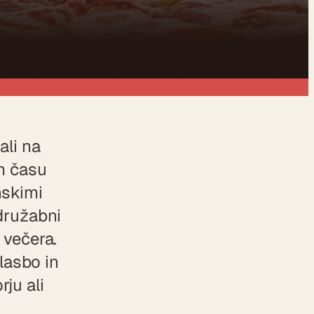
ali na
m času
nskimi
družabni
 večera.
lasbo in
rju ali