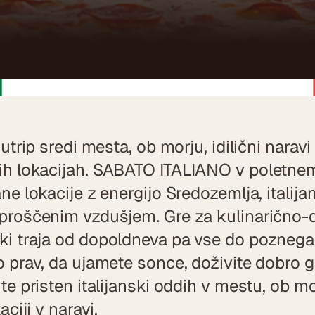
 utrip sredi mesta, ob morju, idilični naravi 
ih lokacijah. SABATO ITALIANO v poletne
ane lokacije z energijo Sredozemlja, italija
sproščenim vzdušjem. Gre za kulinarično-
ki traja od dopoldneva pa vse do poznega
o prav, da ujamete sonce, doživite dobro g
ite pristen italijanski oddih v mestu, ob mo
kaciji v naravi.