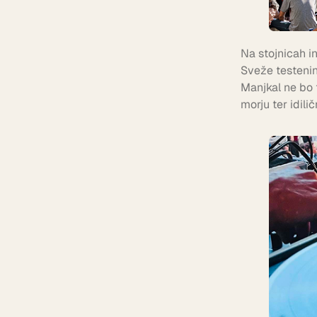
Na stojnicah in
Sveže testenine,
Manjkal ne bo t
morju ter idilič