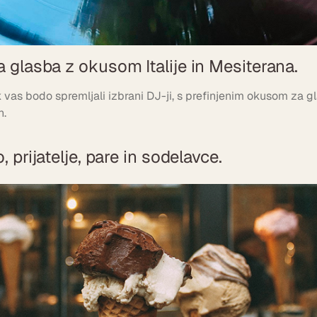
 glasba z okusom Italije in Mesiterana.
vas bodo spremljali izbrani DJ-ji, s prefinjenim okusom za g
h.
, prijatelje, pare in sodelavce.