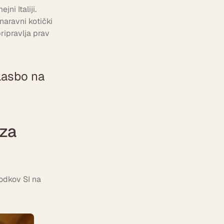
ni Italiji.
naravni kotički
ripravlja prav
glasbo na
 za
godkov SI na