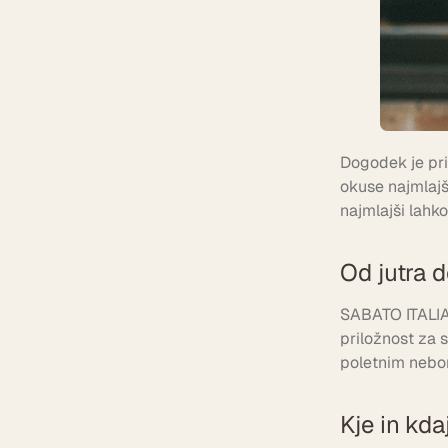
Dogodek je pri
okuse najmlajši
najmlajši lahko
Od jutra d
SABATO ITALIAN
priložnost za 
poletnim nebom
Kje in kda