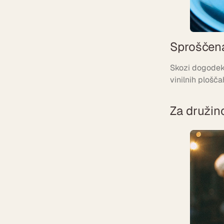
Sproščena
Skozi dogodek 
vinilnih plošča
Za družino