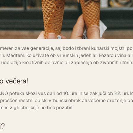
meren za vse generacije, saj bodo izbrani kuharski mojstri pos
h. Medtem, ko uživate ob vrhunskih jedeh ali kozarcu vina ali 
 udeležijo kreativnih delavnic ali zaplešejo ob živahnih ritmih.
o večera!
O poteka skozi ves dan od 10. ure in se zaključi ob 22. uri. 
sproščen mestni obisk, vrhunski obrok ali večerno druženje p
 in z glasbo, ki je ne boš pozabil.
j?