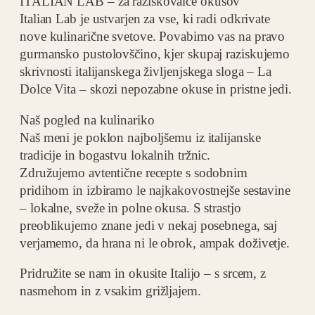
ITALIAN LAB – za raziskovalce okusov
Italian Lab je ustvarjen za vse, ki radi odkrivate
nove kulinarične svetove. Povabimo vas na pravo
gurmansko pustolovščino, kjer skupaj raziskujemo
skrivnosti italijanskega življenjskega sloga – La
Dolce Vita – skozi nepozabne okuse in pristne jedi.
Naš pogled na kulinariko
Naš meni je poklon najboljšemu iz italijanske
tradicije in bogastvu lokalnih tržnic.
Združujemo avtentične recepte s sodobnim
pridihom in izbiramo le najkakovostnejše sestavine
– lokalne, sveže in polne okusa. S strastjo
preoblikujemo znane jedi v nekaj posebnega, saj
verjamemo, da hrana ni le obrok, ampak doživetje.
Pridružite se nam in okusite Italijo – s srcem, z
nasmehom in z vsakim grižljajem.