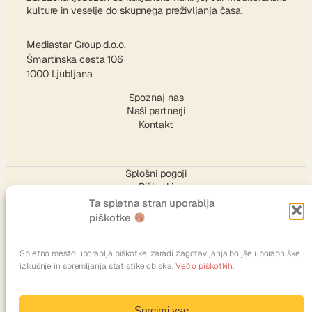
kulture in veselje do skupnega preživljanja časa.
Mediastar Group d.o.o.
Šmartinska cesta 106
1000 Ljubljana
Spoznaj nas
Naši partnerji
Kontakt
Splošni pogoji
Piškotki
Ta spletna stran uporablja
piškotke
SLEDI NAM
Spletno mesto uporablja piškotke, zaradi zagotavljanja boljše uporabniške
izkušnje in spremljanja statistike obiska.
Več o piškotkih.
Facebook
Instagram
TikTok
X
YouTube
LinkedIn
Sprejmi vse