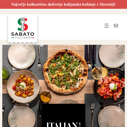
Največje kulinarično doživetje italijanske kuhinje v Sloveniji!
Preskoči
na
SI
vsebino