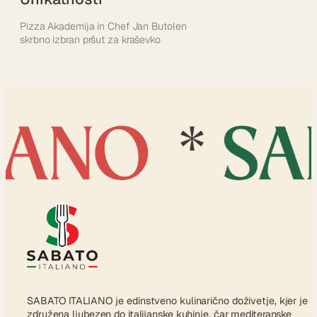
Pizza Akademija in Chef Jan Butolen
skrbno izbran pršut za kraševko
SABATO ITALIANO je edinstveno kulinarično doživetje, kjer je
združena ljubezen do italijanske kuhinje, čar mediteranske