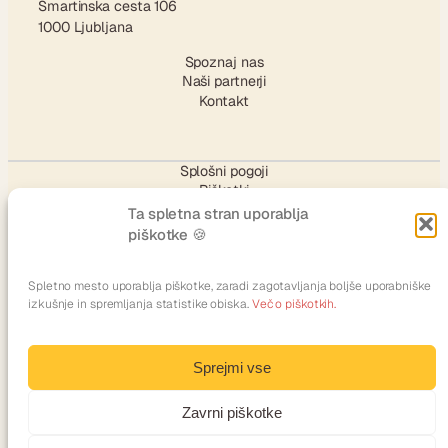
Šmartinska cesta 106
1000 Ljubljana
Spoznaj nas
Naši partnerji
Kontakt
Splošni pogoji
Piškotki
Ta spletna stran uporablja
piškotke 🍪
SLEDI NAM
Spletno mesto uporablja piškotke, zaradi zagotavljanja boljše uporabniške
izkušnje in spremljanja statistike obiska.
Več o piškotkih.
Facebook
Instagram
TikTok
X
YouTube
LinkedIn
Sprejmi vse
Zavrni piškotke