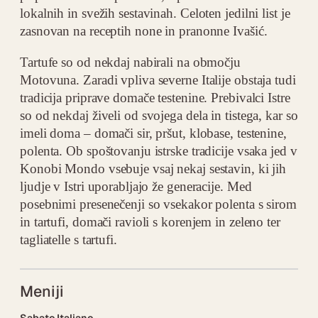
lokalnih in svežih sestavinah. Celoten jedilni list je
zasnovan na receptih none in pranonne Ivašić.
Tartufe so od nekdaj nabirali na območju
Motovuna. Zaradi vpliva severne Italije obstaja tudi
tradicija priprave domače testenine. Prebivalci Istre
so od nekdaj živeli od svojega dela in tistega, kar so
imeli doma – domači sir, pršut, klobase, testenine,
polenta. Ob spoštovanju istrske tradicije vsaka jed v
Konobi Mondo vsebuje vsaj nekaj sestavin, ki jih
ljudje v Istri uporabljajo že generacije. Med
posebnimi presenečenji so vsekakor polenta s sirom
in tartufi, domači ravioli s korenjem in zeleno ter
tagliatelle s tartufi.
Meniji