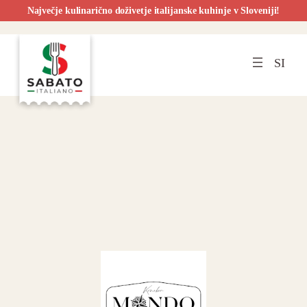
Največje kulinarično doživetje italijanske kuhinje v Sloveniji!
Preskoči
na
SI
vsebino