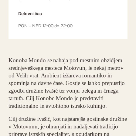
Delovni čas
PON – NED 12:00 do 22:00
Konoba Mondo se nahaja pod mestnim obzidjem
srednjeveškega mesteca Motovun, le nekaj metrov
od Velih vrat. Ambient izžareva romantiko in
spominja na davne čase. Gostje se lahko prepustijo
zgodbi družine Ivašić ter vonju belega in črnega
tartufa. Cilj Konobe Mondo je predstaviti
tradicionalno in avtohtono istrsko kuhinjo.
Cilj družine Ivašić, kot najstarejše gostinske družine
v Motovunu, je ohranjati in nadaljevati tradicijo
priprave istrskih specialitet, s poudarkom na