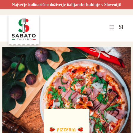
Največje kulinarično doživetje italijanske kuhinje v Sloveniji!
Preskoči
na
SI
vsebino