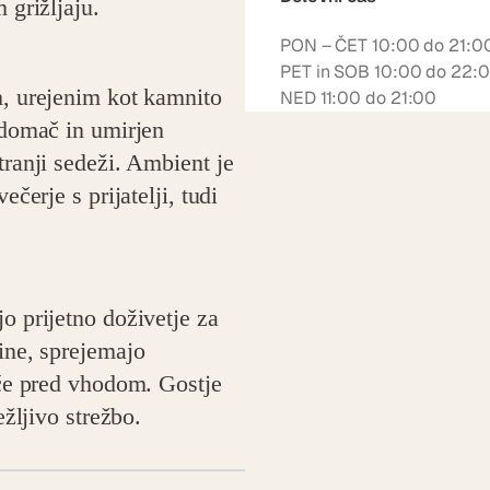
 grižljaju.
PON – ČET 10:00 do 21:0
PET in SOB 10:00 do 22:
m, urejenim kot kamnito
NED 11:00 do 21:00
 domač in umirjen
tranji sedeži. Ambient je
čerje s prijatelji, tudi
o prijetno doživetje za
ine, sprejemajo
šče pred vhodom. Gostje
ežljivo strežbo.