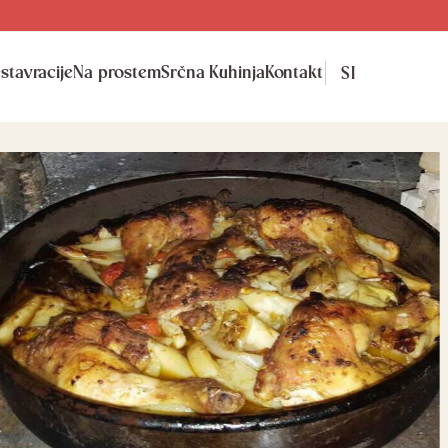
stavracije
Na prostem
Srčna Kuhinja
Kontakt
SI