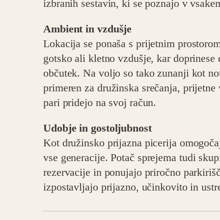
izbranih sestavin, ki se poznajo v vsakem
Ambient in vzdušje
Lokacija se ponaša s prijetnim prostoro
gotsko ali kletno vzdušje, kar doprinese
občutek. Na voljo so tako zunanji kot no
primeren za družinska srečanja, prijetne ve
pari pridejo na svoj račun.
Udobje in gostoljubnost
Kot družinsko prijazna picerija omogočaj
vse generacije. Potač sprejema tudi skup
rezervacije in ponujajo priročno parkiri
izpostavljajo prijazno, učinkovito in ustr