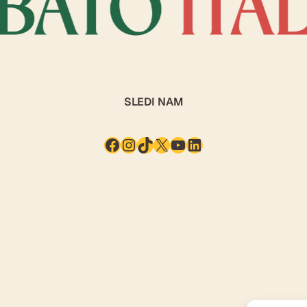
SLEDI NAM
Facebook
Instagram
TikTok
X
YouTube
LinkedIn