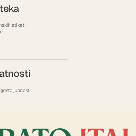
teka
nskih etiket:
r:
atnosti
 gostoljubnost