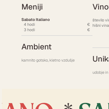
Meniji
Vino
Sabato Italiano
število vi
4 hodi
€
hišni vina
3 hodi
€
Ambient
Unik
kamnito gotsko, kletno vzdušje
udobje in