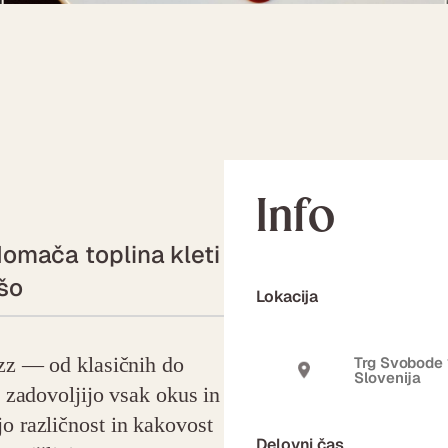
Info
domača toplina kleti
šo
Lokacija
izz — od klasičnih do
Trg Svobode 
Slovenija
i zadovoljijo vsak okus in
o različnost in kakovost
Delovni čas