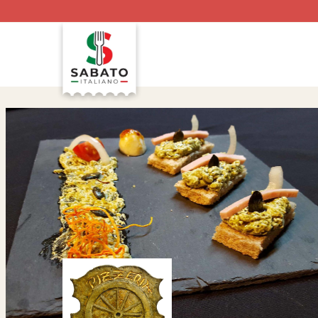
Preskoči
na
vsebino