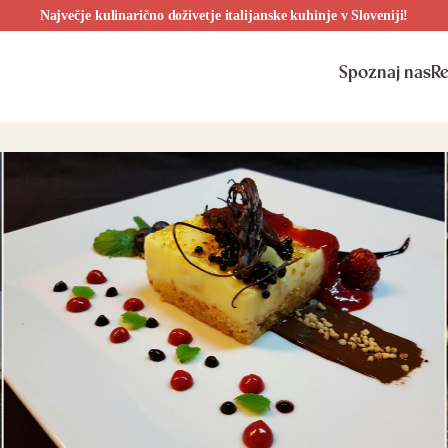
Največje kulinarično doživetje italijanske kuhinje v Sloveniji!
Spoznaj nas
Re