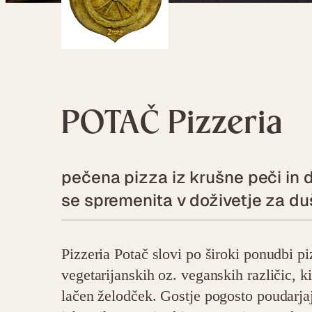
POTAČ Pizzeria
pečena pizza iz krušne peči in 
se spremenita v doživetje za du
Pizzeria Potač slovi po široki ponudbi p
vegetarijanskih oz. veganskih različic, k
lačen želodček. Gostje pogosto poudarjaj