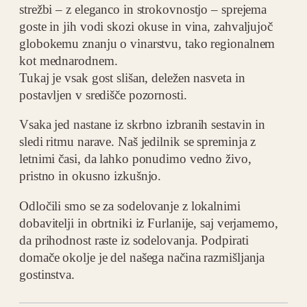
strežbi – z eleganco in strokovnostjo – sprejema
goste in jih vodi skozi okuse in vina, zahvaljujoč
globokemu znanju o vinarstvu, tako regionalnem
kot mednarodnem.
Tukaj je vsak gost slišan, deležen nasveta in
postavljen v središče pozornosti.
Vsaka jed nastane iz skrbno izbranih sestavin in
sledi ritmu narave. Naš jedilnik se spreminja z
letnimi časi, da lahko ponudimo vedno živo,
pristno in okusno izkušnjo.
Odločili smo se za sodelovanje z lokalnimi
dobavitelji in obrtniki iz Furlanije, saj verjamemo,
da prihodnost raste iz sodelovanja. Podpirati
domače okolje je del našega načina razmišljanja
gostinstva.