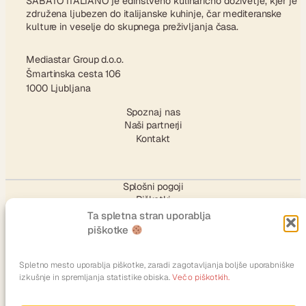
SABATO ITALIANO je edinstveno kulinarično doživetje, kjer je
združena ljubezen do italijanske kuhinje, čar mediteranske
kulture in veselje do skupnega preživljanja časa.
Mediastar Group d.o.o.
Šmartinska cesta 106
1000 Ljubljana
Spoznaj nas
Naši partnerji
Kontakt
Splošni pogoji
Piškotki
Ta spletna stran uporablja
piškotke
SLEDI NAM
Spletno mesto uporablja piškotke, zaradi zagotavljanja boljše uporabniške
izkušnje in spremljanja statistike obiska.
Več o piškotkih.
Facebook
Instagram
TikTok
X
YouTube
LinkedIn