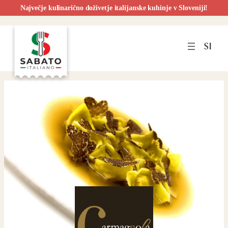
Največje kulinarično doživetje italijanske kuhinje v Sloveniji!
Preskoči
na
SI
vsebino