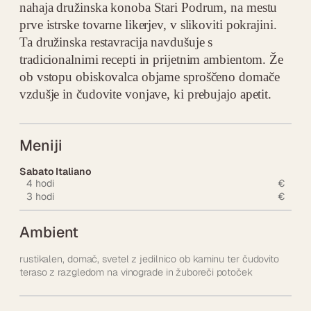
nahaja družinska konoba Stari Podrum, na mestu
prve istrske tovarne likerjev, v slikoviti pokrajini.
Ta družinska restavracija navdušuje s
tradicionalnimi recepti in prijetnim ambientom. Že
ob vstopu obiskovalca objame sproščeno domače
vzdušje in čudovite vonjave, ki prebujajo apetit.
Meniji
Sabato Italiano
4 hodi
€
3 hodi
€
Ambient
rustikalen, domač, svetel z jedilnico ob kaminu ter čudovito
teraso z razgledom na vinograde in žuboreči potoček