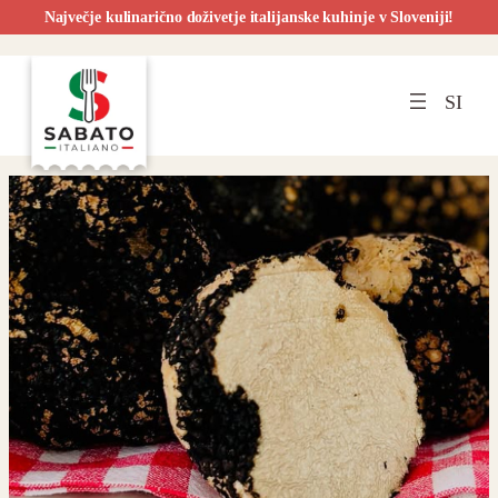
Največje kulinarično doživetje italijanske kuhinje v Sloveniji!
Preskoči
na
SI
vsebino