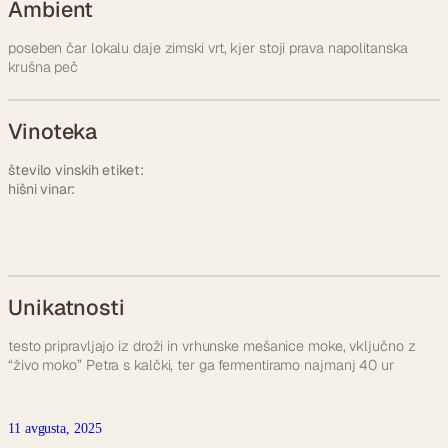
Ambient
poseben čar lokalu daje zimski vrt, kjer stoji prava napolitanska
krušna peč
Vinoteka
število vinskih etiket:
hišni vinar:
Unikatnosti
testo pripravljajo iz droži in vrhunske mešanice moke, vključno z
“živo moko” Petra s kalčki, ter ga fermentiramo najmanj 40 ur
11 avgusta, 2025