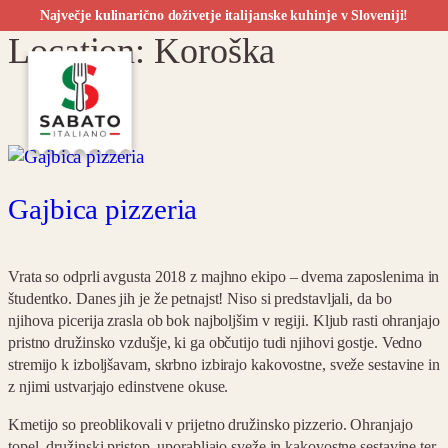
Največje kulinarično doživetje italijanske kuhinje v Sloveniji!
Location:
Koroška
Preskoči
na
SI
vsebino
Gajbica pizzeria
Vrata so odprli avgusta 2018 z majhno ekipo – dvema zaposlenima in
študentko. Danes jih je že petnajst! Niso si predstavljali, da bo
njihova picerija zrasla ob bok najboljšim v regiji. Kljub rasti ohranjajo
pristno družinsko vzdušje, ki ga občutijo tudi njihovi gostje. Vedno
stremijo k izboljšavam, skrbno izbirajo kakovostne, sveže sestavine in
z njimi ustvarjajo edinstvene okuse.
Kmetijo so preoblikovali v prijetno družinsko pizzerio. Ohranjajo
topel, družinski pristop, uporabljajo sveže in kakovostne sestavine ter