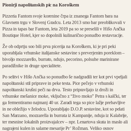
Pionirji napolitanskih pic na Koroškem
Pizzeria Fantom svoje korenine črpa iz znanega Fantom bara na
Glavnem trgu v Slovenj Gradcu. Leta 2013 smo bar preoblikovali v
Pizza in tapas bar Fantom, leta 2019 pa so se preselili v Hišo Ančka
Boutique Hotel, kjer so dopolnili kulinarično ponudbo restavracije.
Že ob odprtju soo bili prva picerija na Koroškem, ki je pri peki
uporabljala vrhunske italijanske sestavine s preverjenim poreklom –
bivoljo mozzarello, burrato, ndujo, pecorino, polsuhe marinirane
paradižnike in druge specialitete.
Po selitvi v Hišo Ančka so ponudbo še nadgradili ter kot prvi vpeljali
napolitanski stil priprave in peke testa. Pice pečejo v vrhunski
napolitanski krušni peči na drva. Testo pripravljajo iz droži in
vrhunske mešanice moke, vključno z “živo moko” Petra s kalčki, ter
ga fermentiramo najmanj 40 ur. Zaradi tega so pice lažje prebavljive
in ne obležijo v želodcu. Uporabljajo D.O.P. sestavine, kot so pelati
San Marzano, mozzarella in burrata iz Kampanije, nduja iz Kalabrije,
ter mesnine lokalnih proizvajalcev – npr. Lenartova skuta in maslo ali
nagrajeni kulen in salame mesarije Pr’ Rožman. Veliko osnov