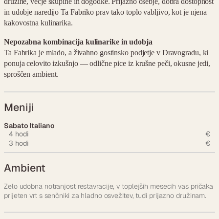
družine, večje skupine in dogodke. Prijazno osebje, dobra dostopnost
in udobje naredijo Ta Fabriko prav tako toplo vabljivo, kot je njena
kakovostna kulinarika.
Nepozabna kombinacija kulinarike in udobja
Ta Fabrika je mlado, a živahno gostinsko podjetje v Dravogradu, ki
ponuja celovito izkušnjo — odlične pice iz krušne peči, okusne jedi,
sproščen ambient.
Meniji
Sabato Italiano
4 hodi
€
3 hodi
€
Ambient
Zelo udobna notranjost restavracije, v toplejših mesecih vas pričaka
prijeten vrt s senčniki za hladno osvežitev, tudi prijazno družinam.