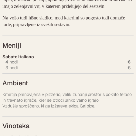
imajo zelenjavni vrt, v katerem pridelujejo del sestavin.
Na voljo tudi hišne sladice, med katerimi so pogosto tudi domače
torte, pripravljene iz svežih sestavin.
Meniji
Sabato Italiano
4 hodi
€
3 hodi
€
Ambient
Kmetija prenovljena v pizzerio, velik zunanji prostor s pokrito teraso
in travnato igrišče, kjer se otroci lahko varno igrajo.
Vzdušje sproščeno, ki ga izžareva ekipa Gajbice.
Vinoteka