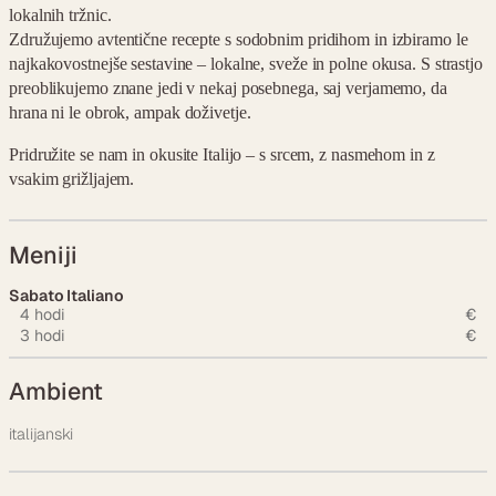
lokalnih tržnic.
Združujemo avtentične recepte s sodobnim pridihom in izbiramo le
najkakovostnejše sestavine – lokalne, sveže in polne okusa. S strastjo
preoblikujemo znane jedi v nekaj posebnega, saj verjamemo, da
hrana ni le obrok, ampak doživetje.
Pridružite se nam in okusite Italijo – s srcem, z nasmehom in z
vsakim grižljajem.
Meniji
Sabato Italiano
4 hodi
€
3 hodi
€
Ambient
italijanski