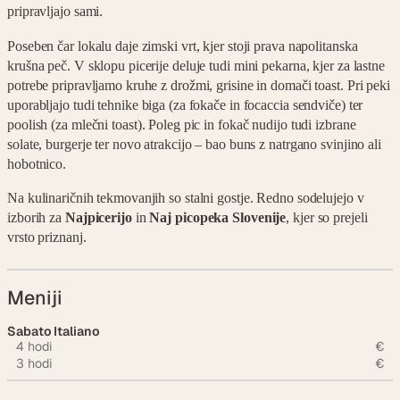
pripravljajo sami.
Poseben čar lokalu daje zimski vrt, kjer stoji prava napolitanska
krušna peč. V sklopu picerije deluje tudi mini pekarna, kjer za lastne
potrebe pripravljamo kruhe z drožmi, grisine in domači toast. Pri peki
uporabljajo tudi tehnike biga (za fokače in focaccia sendviče) ter
poolish (za mlečni toast). Poleg pic in fokač nudijo tudi izbrane
solate, burgerje ter novo atrakcijo – bao buns z natrgano svinjino ali
hobotnico.
Na kulinaričnih tekmovanjih so stalni gostje. Redno sodelujejo v
izborih za
Najpicerijo
in
Naj picopeka Slovenije
, kjer so prejeli
vrsto priznanj.
Meniji
Sabato Italiano
4 hodi
€
3 hodi
€