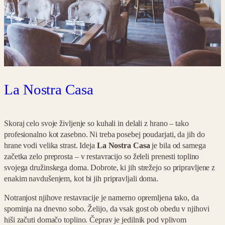
La Nostra Casa
Skoraj celo svoje življenje so kuhali in delali z hrano – tako
profesionalno kot zasebno. Ni treba posebej poudarjati, da jih do
hrane vodi velika strast. Ideja
La Nostra Casa
je bila od samega
začetka zelo preprosta – v restavracijo so želeli prenesti toplino
svojega družinskega doma. Dobrote, ki jih strežejo so pripravljene z
enakim navdušenjem, kot bi jih pripravljali doma.
Notranjost njihove restavracije je namerno opremljena tako, da
spominja na dnevno sobo. Želijo, da vsak gost ob obedu v njihovi
hiši začuti domačo toplino. Čeprav je jedilnik pod vplivom