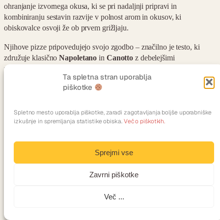
ohranjanje izvornega okusa, ki se pri nadaljnji pripravi in
kombiniranju sestavin razvije v polnost arom in okusov, ki
obiskovalce osvoji že ob prvem grižljaju.
Njihove pizze pripovedujejo svojo zgodbo – značilno je testo, ki
združuje klasično
Napoletano
in
Canotto
z debelejšimi
napihnjenimi robovi. Na posebej zasnovano testo dodajajo sestavine
Ta spletna stran uporablja
vrhunske kakovosti, kot so
fior di latte mozzarella
iz majhne
piškotke
družinske mlekarne blizu Neaplja,
San Marzano paradižnik
,
burrata
in
tartufi
, ki jih tedensko pridobivajo iz Neaplja in pri
lokalnih proizvajalcih.
Spletno mesto uporablja piškotke, zaradi zagotavljanja boljše uporabniške
izkušnje in spremljanja statistike obiska.
Več o piškotkih.
Menuji
Sprejmi vse
Sabato Italiano
4 hodi
€
Zavrni piškotke
3 hodi
€
Več ...
Ambient