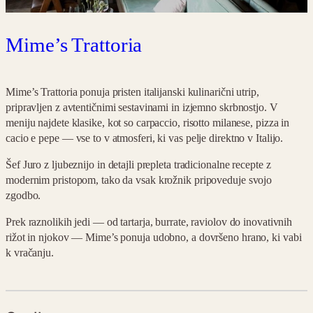
Mime’s Trattoria
Mime’s Trattoria ponuja pristen italijanski kulinarični utrip,
pripravljen z avtentičnimi sestavinami in izjemno skrbnostjo. V
meniju najdete klasike, kot so carpaccio, risotto milanese, pizza in
cacio e pepe — vse to v atmosferi, ki vas pelje direktno v Italijo.
Šef Juro z ljubeznijo in detajli prepleta tradicionalne recepte z
modernim pristopom, tako da vsak krožnik pripoveduje svojo
zgodbo.
Prek raznolikih jedi — od tartarja, burrate, raviolov do inovativnih
rižot in njokov — Mime’s ponuja udobno, a dovršeno hrano, ki vabi
k vračanju.