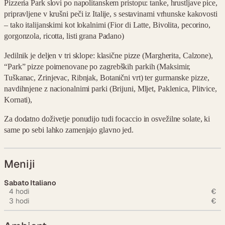
Pizzeria Park slovi po napolitanskem pristopu: tanke, hrustljave pice,
pripravljene v krušni peči iz Italije, s sestavinami vrhunske kakovosti
– tako italijanskimi kot lokalnimi (Fior di Latte, Bivolita, pecorino,
gorgonzola, ricotta, listi grana Padano)
Jedilnik je deljen v tri sklope: klasične pizze (Margherita, Calzone),
“Park” pizze poimenovane po zagrebških parkih (Maksimir,
Tuškanac, Zrinjevac, Ribnjak, Botanični vrt) ter gurmanske pizze,
navdihnjene z nacionalnimi parki (Brijuni, Mljet, Paklenica, Plitvice,
Kornati),
Za dodatno doživetje ponudijo tudi focaccio in osvežilne solate, ki
same po sebi lahko zamenjajo glavno jed.
Meniji
Sabato Italiano
4 hodi
€
3 hodi
€