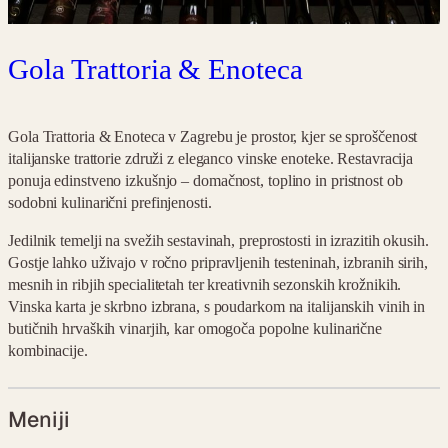
Gola Trattoria & Enoteca
Gola Trattoria & Enoteca v Zagrebu je prostor, kjer se sproščenost
italijanske trattorie združi z eleganco vinske enoteke. Restavracija
ponuja edinstveno izkušnjo – domačnost, toplino in pristnost ob
sodobni kulinarični prefinjenosti.
Jedilnik temelji na svežih sestavinah, preprostosti in izrazitih okusih.
Gostje lahko uživajo v ročno pripravljenih testeninah, izbranih sirih,
mesnih in ribjih specialitetah ter kreativnih sezonskih krožnikih.
Vinska karta je skrbno izbrana, s poudarkom na italijanskih vinih in
butičnih hrvaških vinarjih, kar omogoča popolne kulinarične
kombinacije.
Meniji