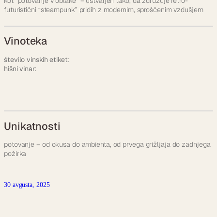
kot “potovanje v oblake” – ustvarjen tako, da združuje retro-
futuristični “steampunk” pridih z modernim, sproščenim vzdušjem
Vinoteka
število vinskih etiket:
hišni vinar:
Unikatnosti
potovanje – od okusa do ambienta, od prvega grižljaja do zadnjega
požirka
30 avgusta, 2025