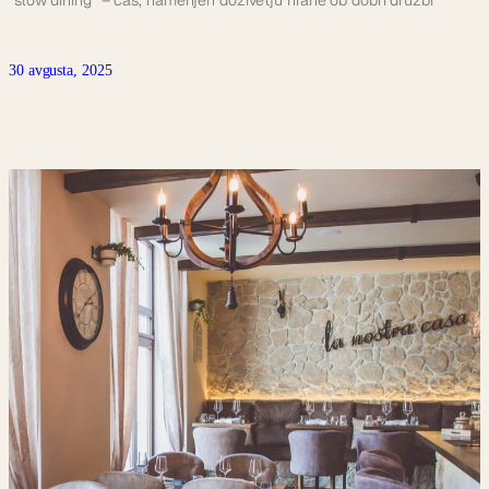
“slow dining” – čas, namenjen doživetju hrane ob dobri družbi
30 avgusta, 2025