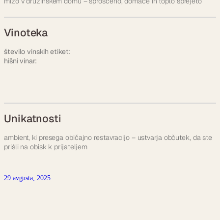
mizo v družinskem domu – sproščeno, domače in toplo sprejeto
Vinoteka
število vinskih etiket:
hišni vinar:
Unikatnosti
ambient, ki presega običajno restavracijo – ustvarja občutek, da ste
prišli na obisk k prijateljem
29 avgusta, 2025