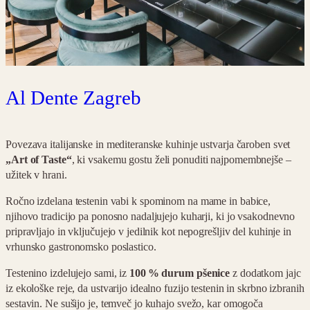
Al Dente Zagreb
Povezava italijanske in mediteranske kuhinje ustvarja čaroben svet
„Art of Taste“
, ki vsakemu gostu želi ponuditi najpomembnejše –
užitek v hrani.
Ročno izdelana testenin vabi k spominom na mame in babice,
njihovo tradicijo pa ponosno nadaljujejo kuharji, ki jo vsakodnevno
pripravljajo in vključujejo v jedilnik kot nepogrešljiv del kuhinje in
vrhunsko gastronomsko poslastico.
Testenino izdelujejo sami, iz
100 % durum pšenice
z dodatkom jajc
iz ekološke reje, da ustvarijo idealno fuzijo testenin in skrbno izbranih
sestavin. Ne sušijo je, temveč jo kuhajo svežo, kar omogoča