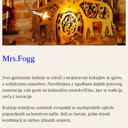
Mrs.Fogg
Svet gurmanske kuhinje se združi z mojstrstvom koktajlov in igrivo,
a sofisticirano atmosfero. Navdihnjena z zgodbami daljnih potovanj,
restavracija vabi goste na kulinarično pustolovščino, kjer se tradicija
sreča z inovacijo.
Kuhinja temelji na sodobnih evropskih in mednarodnih vplivih,
pripravljenih na kreativen način. Jedi so barvite, polne drznih
kombinacij in skrbno izbranih sestavin.