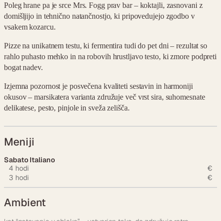
Poleg hrane pa je srce Mrs. Fogg prav bar – koktajli, zasnovani z
domišljijo in tehnično natančnostjo, ki pripovedujejo zgodbo v
vsakem kozarcu.
Pizze na unikatnem testu, ki fermentira tudi do pet dni – rezultat so
rahlo puhasto mehko in na robovih hrustljavo testo, ki zmore podpreti
bogat nadev.
Izjemna pozornost je posvečena kvaliteti sestavin in harmoniji
okusov – marsikatera varianta združuje več vrst sira, suhomesnate
delikatese, pesto, pinjole in sveža zelišča.
Meniji
Sabato Italiano
4 hodi
€
3 hodi
€
Ambient