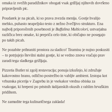
omaka iz svežih paradižnikov obogati vsak grižljaj njihovih dovršeno
pripravljenih pic.
Poudarek je na picah, ki so prava zvezda menija. Gostje hvalijo
mehko, puhasto neapeljsko testo z nežno žvečljivo strukturo. Ena
najbolj priporočenih posebnosti je
Buffalina Multicolori
, ustvarjalna
različica brez omake, ki prepriča celo tiste, ki običajno ne posegajo
po takih picah.
Ne pozabite prihraniti prostora za sladico! Tiramisu je nujno poskusiti
– to potrjujejo številni stalni gostje, ki se vedno znova vračajo prav
zaradi tega sladkega grižljaja.
Pizzeria Butler ni zgolj restavracija; ponuja izkušnjo, ki združuje
kakovostno hrano, odlično postrežbo in vabljiv ambient. Izstopa kot
vrhunska picerija v Zagrebu in je vsekakor vredna obiska za
vsakogar, ki hrepeni po pristnih italijanskih okusih z rahlim hrvaškim
pridihom.
Ne zamudite tega kulinaričnega zaklada!