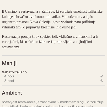
Il Camino je restavracija v Zagrebu, ki združuje umetnost italijanske
kuhinje s hrvaško avtohtono kulinariko. V modernem, a toplo
urejenem prostoru Nova Galerija, goste vsakodnevno pričakuje
vrhunski tim, ki pripravlja kreativne in okusne jedi.
Restavracija ponuja širok spekter jedi, vključno z vrhunskimi à la
carte jedmi, ki so skrbno izbrane in pripravljene z najboljšimi
sestavinami.
Meniji
Sabato Italiano
4 hodi
€
3 hodi
€
Ambient
notranjost restavracije je zasnovana v modernem slogu, ki združuje
industrijski dizajn s toplimi in prijetnimi elementi, kar ustvarja