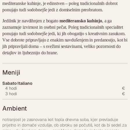
mediteranske kuhinje, je edinstven – poleg tradicionalnih dobrot
ponujajo tudi sodobnejše jedi z domiselnim preobratom.
Jedilnik je navdihnjen z bogato
mediteransko kuhinjo
, a ga
zaznamuje izvirnost in osebni pečat. Poleg tradicionalnih specialitet
ponujajo tudi sodobnejše jedi, ki jih obogatijo s kreativnim zasukom.
Vse dobrote pripravljajo z enakim navdušenjem in predanostjo, kot bi
jih pripravljali doma – s svežimi sestavinami, veliko pozornosti do
detajlov in ljubeznijo do hrane.
Meniji
Sabato Italiano
4 hodi
€
3 hodi
€
Ambient
notranjost je zasnovana kot topla dnevna soba, kjer prevladuje
prijetno in domače vzdušje, ob obroku se počutiš, kot da bi sedel za