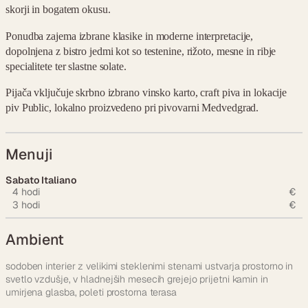
skorji in bogatem okusu.
Ponudba zajema izbrane klasike in moderne interpretacije,
dopolnjena z bistro jedmi kot so testenine, rižoto, mesne in ribje
specialitete ter slastne solate.
Pijača vključuje skrbno izbrano vinsko karto, craft piva in lokacije
piv Public, lokalno proizvedeno pri pivovarni Medvedgrad.
Menuji
Sabato Italiano
4 hodi
€
3 hodi
€
Ambient
sodoben interier z velikimi steklenimi stenami ustvarja prostorno in
svetlo vzdušje, v hladnejših mesecih grejejo prijetni kamin in
umirjena glasba, poleti prostorna terasa