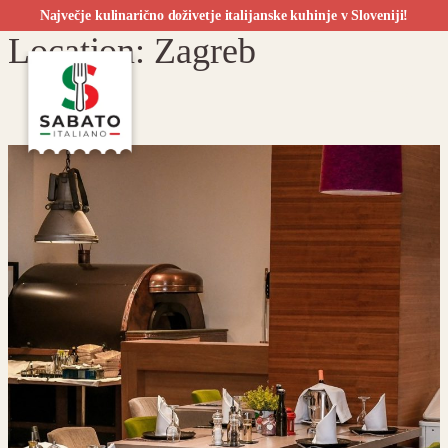
Največje kulinarično doživetje italijanske kuhinje v Sloveniji!
Location:
Zagreb
Preskoči
na
vsebino
SI